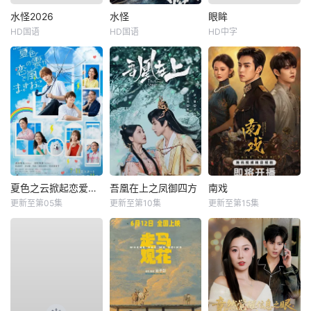
水怪2026
水怪
眼眸
HD国语
HD国语
HD中字
夏色之云掀起恋爱与风暴
吾凰在上之凤御四方
南戏
更新至第05集
更新至第10集
更新至第15集