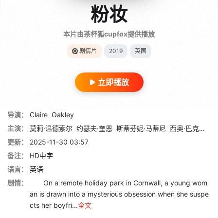
粉妆
本片由茶杯狐cupfox提供播放
剧情片
2019
英国
立即播放
导演：
Claire
Oakley
主演：
莫莉·温德索尔
约瑟夫·奎恩
斯蒂芬妮·马蒂尼
西奥·巴克利姆-比格斯
更新：
2025-11-30 03:57
备注：
HD中字
语言：
英语
剧情：
On a remote holiday park in Cornwall, a young wom
an is drawn into a mysterious obsession when she suspe
cts her boyfri...
全文