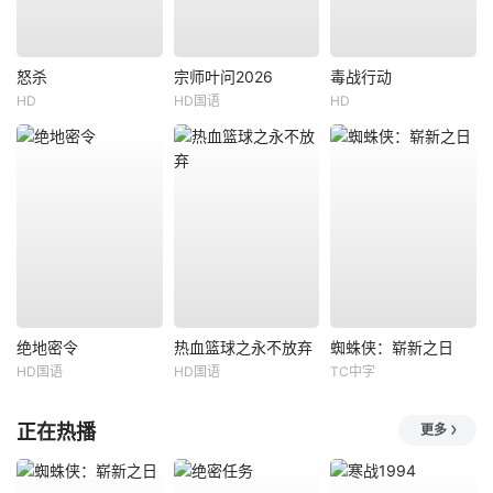
怒杀
宗师叶问2026
毒战行动
HD
HD国语
HD
绝地密令
热血篮球之永不放弃
蜘蛛侠：崭新之日
HD国语
HD国语
TC中字
正在热播
更多