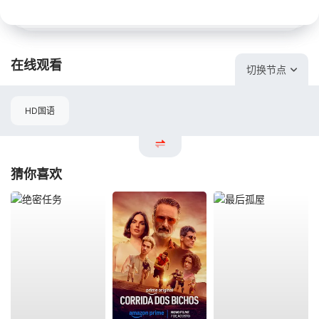
在线观看
切换节点
HD国语
猜你喜欢