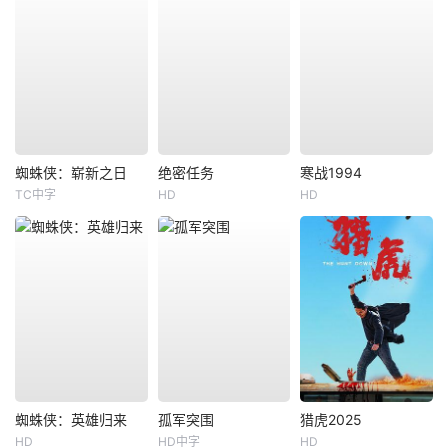
蜘蛛侠：崭新之日
绝密任务
寒战1994
TC中字
HD
HD
蜘蛛侠：英雄归来
孤军突围
猎虎2025
HD
HD中字
HD