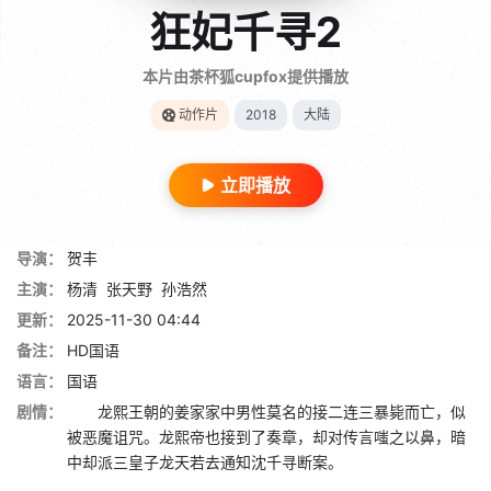
狂妃千寻2
本片由茶杯狐cupfox提供播放
动作片
2018
大陆
立即播放
导演：
贺丰
主演：
杨清
张天野
孙浩然
更新：
2025-11-30 04:44
备注：
HD国语
语言：
国语
剧情：
龙熙王朝的姜家家中男性莫名的接二连三暴毙而亡，似
被恶魔诅咒。龙熙帝也接到了奏章，却对传言嗤之以鼻，暗
中却派三皇子龙天若去通知沈千寻断案。