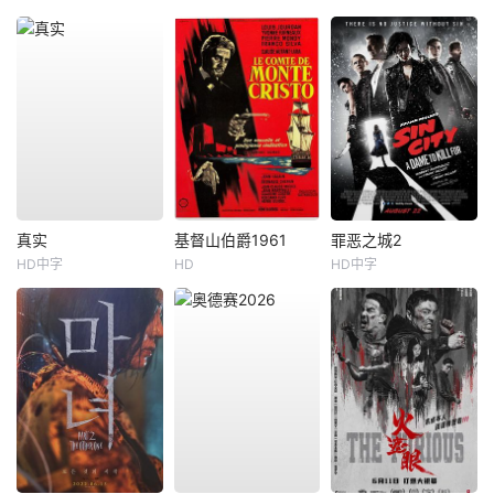
真实
基督山伯爵1961
罪恶之城2
HD中字
HD
HD中字