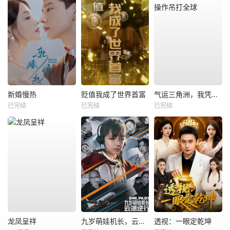
新婚慢热
贬值我成了世界首富
气运三角洲，我凭操作吊打全球
已完结
已完结
已完结
龙凤呈祥
九岁萌娃机长，云端逆行
透视：一眼定乾坤