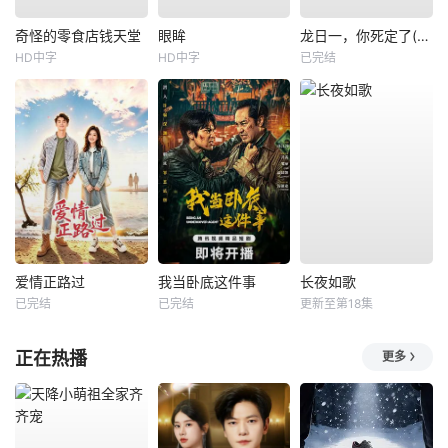
奇怪的零食店钱天堂
眼眸
龙日一，你死定了(短剧)
HD中字
HD中字
已完结
爱情正路过
我当卧底这件事
长夜如歌
已完结
已完结
更新至第18集
正在热播
更多