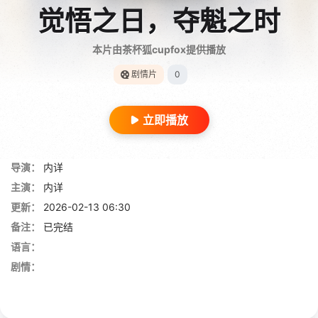
觉悟之日，夺魁之时
本片由茶杯狐cupfox提供播放
剧情片
0
立即播放
导演：
内详
主演：
内详
更新：
2026-02-13 06:30
备注：
已完结
语言：
剧情：