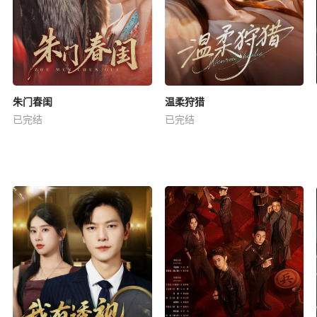
朱门春闺
温柔狩猎
已完结
已完结