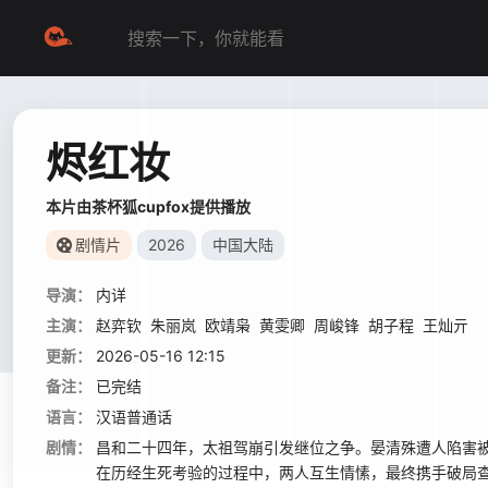
烬红妆
本片由茶杯狐cupfox提供播放
剧情片
2026
中国大陆
导演：
内详
主演：
赵弈钦
朱丽岚
欧靖枭
黄雯卿
周峻锋
胡子程
王灿亓
更新：
2026-05-16 12:15
备注：
已完结
语言：
汉语普通话
剧情：
昌和二十四年，太祖驾崩引发继位之争。晏清殊遭人陷害
在历经生死考验的过程中，两人互生情愫，最终携手破局