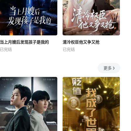
当上月嫂后发现孩子是我的
清冷权臣他又争又抢
已完结
已完结
更多