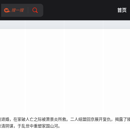
首页
搜一搜
被退婚，在家破人亡之际被萧景炎所救。二人结盟回京展开复仇，揭露了
查清阴谋，于乱世中重塑家国山河。