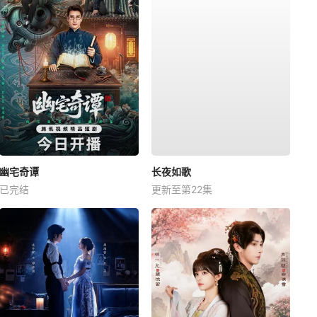
幽宅奇谭
长夜如歌
已完结
更新至第22集