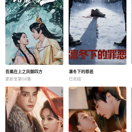
吾凰在上之凤御四方
凛冬下的罪恶
更新至第08集
已完结