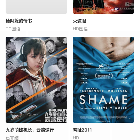
给阿嬷的情书
火遮眼
TC国语
HD国语
九岁萌娃机长，云端逆行
羞耻2011
已完结
HD