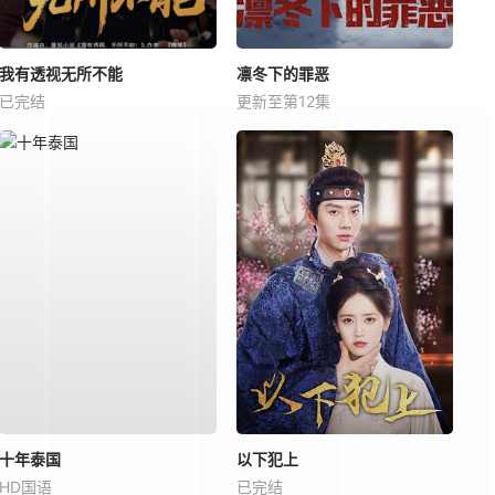
我有透视无所不能
凛冬下的罪恶
已完结
更新至第12集
十年泰国
以下犯上
HD国语
已完结