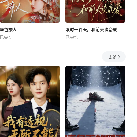
蛊色撩人
限时一百天，和前夫谈恋爱
已完结
已完结
更多