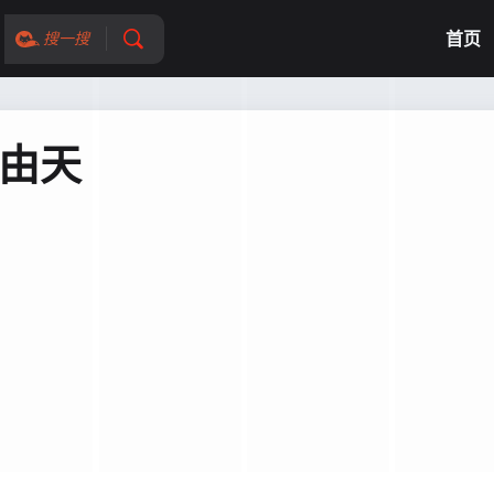
首页
搜一搜
不由天