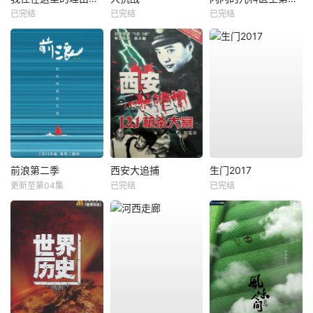
已完结
已完结
已完结
前浪第二季
西安大追捕
生门2017
更新至第04集
已完结
已完结