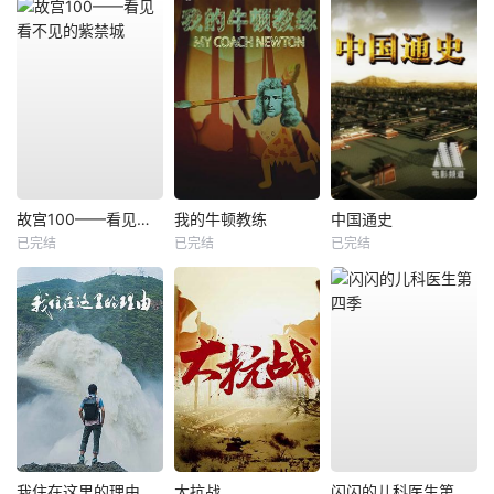
故宫100——看见看不见的紫禁城
我的牛顿教练
中国通史
已完结
已完结
已完结
我住在这里的理由第四季
大抗战
闪闪的儿科医生第四季