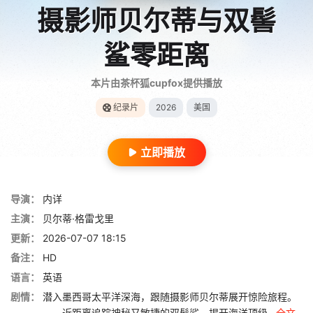
摄影师贝尔蒂与双髻
鲨零距离
本片由茶杯狐cupfox提供播放
纪录片
2026
美国
立即播放
导演：
内详
主演：
贝尔蒂·格雷戈里
更新：
2026-07-07 18:15
备注：
HD
语言：
英语
剧情：
潜入墨西哥太平洋深海，跟随摄影师贝尔蒂展开惊险旅程。
近距离追踪神秘又敏捷的双髻鲨，揭开海洋顶级...
全文