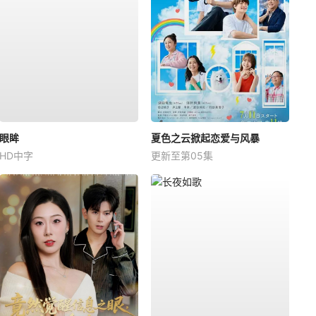
眼眸
夏色之云掀起恋爱与风暴
HD中字
更新至第05集