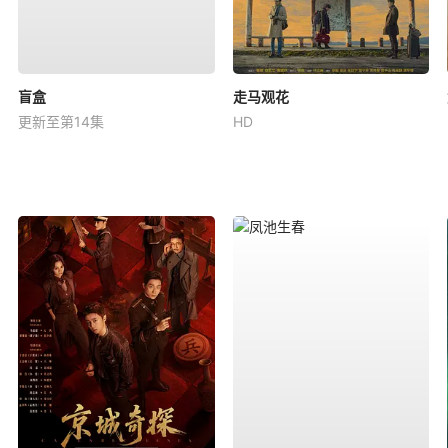
盲盒
走马观花
更新至第14集
HD