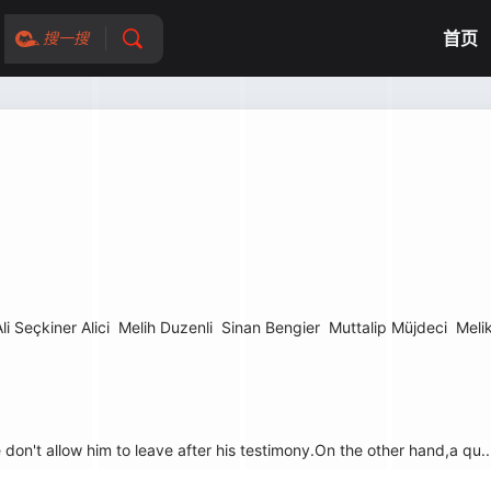
首页
搜一搜
li Seçkiner Alici
Melih Duzenli
Sinan Bengier
Muttalip Müjdeci
Meli
't allow him to leave after his testimony.On the other hand,a qu..