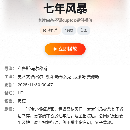
七年风暴
本片由茶杯狐cupfox提供播放
动作片
1990
美国
立即播放
导演：
布鲁斯·马尔穆斯
主演：
史蒂文·西格尔
凯莉·勒布洛克
威廉姆·赛德勒
更新：
2025-11-30 00:47
备注：
HD
语言：
英语
剧情：
当晚史都姆返家，竟遭恶徒灭门，太太当场被杀其子尚
尼幸存，史都姆在昏迷七年后，及至出院后，会同好友欧麦
里及护士展开报复行动，终于揪出贪官司，父子重聚。