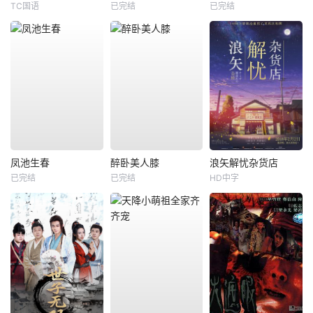
TC国语
已完结
已完结
凤池生春
醉卧美人膝
浪矢解忧杂货店
已完结
已完结
HD中字