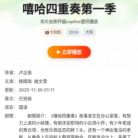
嘻哈四重奏第一季
本片由茶杯狐cupfox提供播放
大陆剧
2009
大陆
立即播放
导演：
卢正雨
主演：
杨晴瑄
姚文雪
更新：
2025-11-30 01:11
备注：
已完结
语言：
国语
剧情：
剧情简介：《嘻哈四重奏》故事发生在办公室里，有努
力上进的小经理，有刚涉足职场的小白领小乔，有少年老成
的男白领，也有乐观自恋的胖丫头，还有一个神出鬼没的老
板，从角色上与目标人群非常吻合。在剧本设计上，采用了