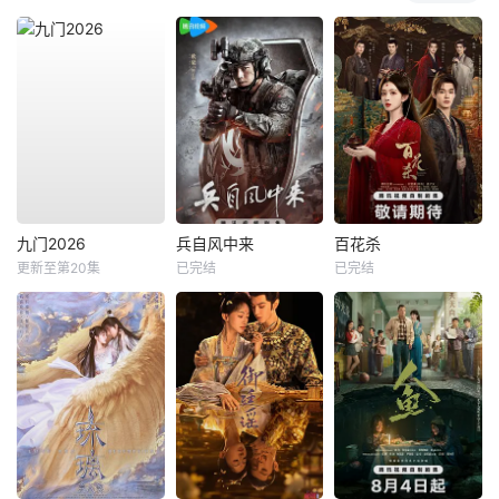
九门2026
兵自风中来
百花杀
更新至第20集
已完结
已完结