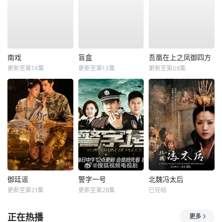
南戏
盲盒
吾凰在上之凤御四方
更新至第14集
更新至第13集
更新至第08集
御廷谣
警字一号
北魏冯太后
更新至第21集
更新至第28集
已完结
正在热播
更多