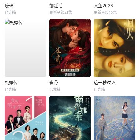
琉璃
御廷谣
人鱼2026
已完结
更新至第21集
更新至第10集
甄嬛传
雀骨
这一秒过火
已完结
已完结
已完结