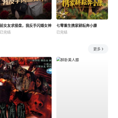
前女友求接盘，我反手闪婚女神
七零重生携家耕耘奔小康
已完结
已完结
更多