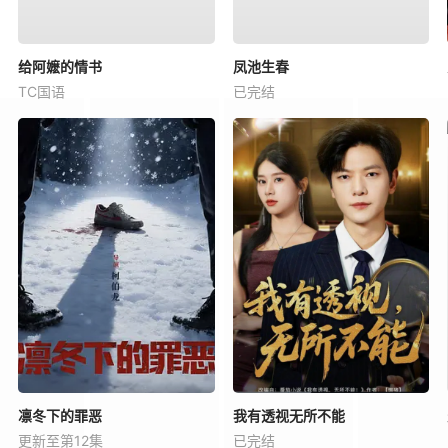
给阿嬷的情书
凤池生春
TC国语
已完结
凛冬下的罪恶
我有透视无所不能
更新至第12集
已完结