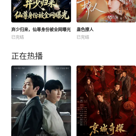
弃少归来，仙尊身份被全网曝光
蛊色撩人
已完结
已完结
正在热播