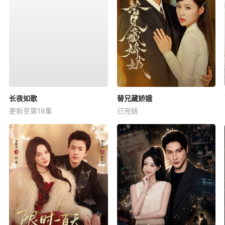
长夜如歌
替兄藏娇娥
更新至第18集
已完结