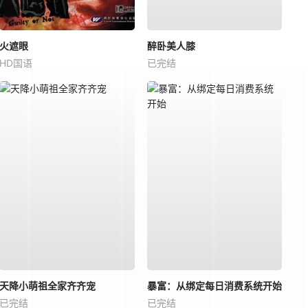
火遮眼
醉卧美人膝
HD国语
已完结
天降小萌祖全家齐齐宠
暴富：从绑定每日消费系统开始
已完结
已完结