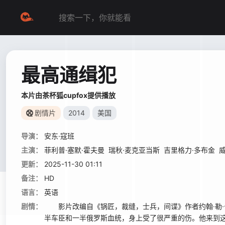
最高通缉犯
本片由茶杯狐cupfox提供播放
剧情片
2014
美国
导演：
安东·寇班
主演：
菲利普·塞默·霍夫曼
瑞秋·麦克亚当斯
吉里格力·多布金
威
更新：
2025-11-30 01:11
备注：
HD
语言：
英语
剧情：
影片改编自《锅匠，裁缝，士兵，间谍》作者约翰·勒·
半车臣和一半俄罗斯血统，身上受了很严重的伤。他来到这