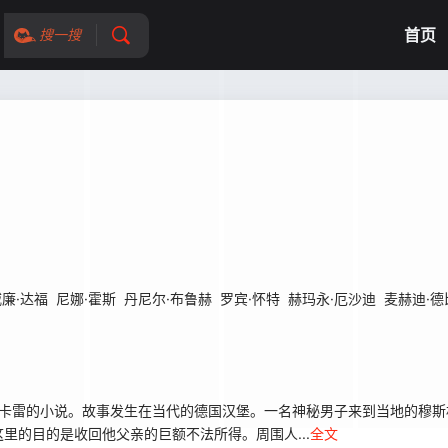
首页
搜一搜
廉·达福
尼娜·霍斯
丹尼尔·布鲁赫
罗宾·怀特
赫玛永·厄沙迪
麦赫迪·德
卡雷的小说。故事发生在当代的德国汉堡。一名神秘男子来到当地的穆斯
里的目的是收回他父亲的巨额不法所得。周围人...
全文