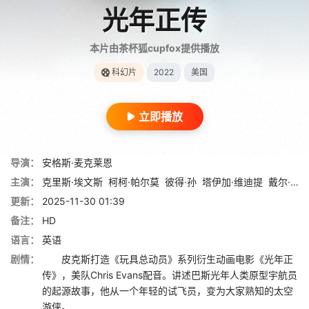
光年正传
本片由茶杯狐cupfox提供播放
科幻片
2022
美国
立即播放
导演：
安格斯·麦克莱恩
主演：
克里斯·埃文斯
柯柯·帕尔莫
彼得·孙
塔伊加·维迪提
戴尔·索尔斯
更新：
2025-11-30 01:39
备注：
HD
语言：
英语
剧情：
皮克斯打造《玩具总动员》系列衍生动画电影《光年正
传》，美队Chris Evans配音。讲述巴斯光年人类原型宇航员
的起源故事，他从一个年轻的试飞员，变为大家熟知的太空
游侠。