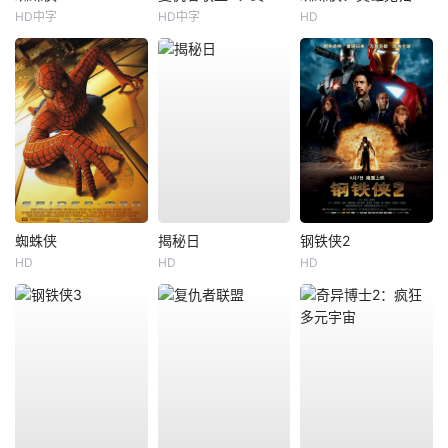
HD中字
HD中字
HD
蜘蛛侠
揭秘日
钢铁侠2
HD
HD
HD