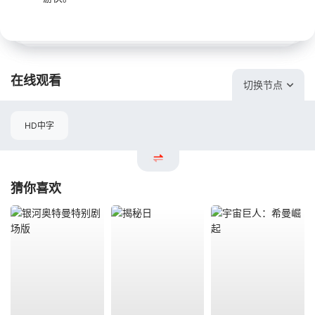
在线观看
切换节点
HD中字
猜你喜欢