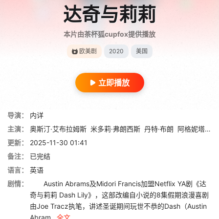
达奇与莉莉
本片由茶杯狐cupfox提供播放
欧美剧
2020
美国
立即播放
导演：
内详
主演：
奥斯汀·艾布拉姆斯
米多莉·弗朗西斯
丹特·布朗
阿格妮塔·撒克
更新：
2025-11-30 01:41
备注：
已完结
语言：
英语
剧情：
Austin Abrams及Midori Francis加盟Netflix YA剧《达
奇与莉莉 Dash Lily》，这部改编自小说的8集假期浪漫喜剧
由Joe Tracz执笔，讲述圣诞期间玩世不恭的Dash（Austin
Abram...
全文