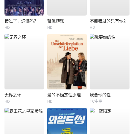
错过了，遗憾吗？
轻佻游戏
不能错过的只有你2
HD
HD
HD
无界之环
爱的不确定性原理
我要你的性
HD
HD
TC中字