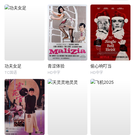
功夫女足
青涩体验
偷心响叮当
TC国语
HD中字
HD中字