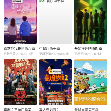
喜欢你我也是第六季
中餐厅第十季
开始推理吧第四季
更新至第20260807期
更新至第20260807期
更新至20260807期
喜剧之王单口季第三季
喜人奇妙夜2
爸爸当家第五季