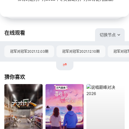
在线观看
切换节点
冠军对冠军2021.12.03期
冠军对冠军2021.12.10期
冠军对冠军2
猜你喜欢