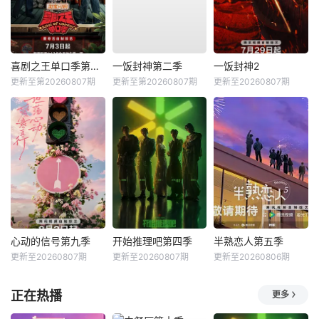
喜剧之王单口季第三季
一饭封神第二季
一饭封神2
更新至第20260807期
更新至第20260807期
更新至20260807期
心动的信号第九季
开始推理吧第四季
半熟恋人第五季
更新至20260807期
更新至20260807期
更新至20260806期
正在热播
更多