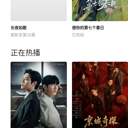
长夜如歌
想你的第七个春日
更新至第20集
已完结
正在热播