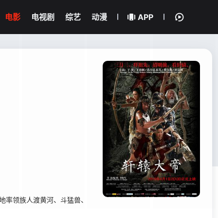
电影
电视剧
综艺
动漫
APP
地率领族人渡黄河、斗猛兽、