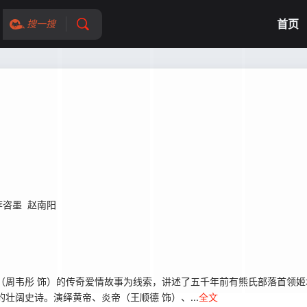
首页
搜一搜
李咨墨
赵南阳
周韦彤 饰）的传奇爱情故事为线索，讲述了五千年前有熊氏部落首领姬
壮阔史诗。演绎黄帝、炎帝（王顺德 饰）、...
全文