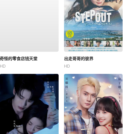
奇怪的零食店钱天堂
出走哥哥的彼界
HD
HD