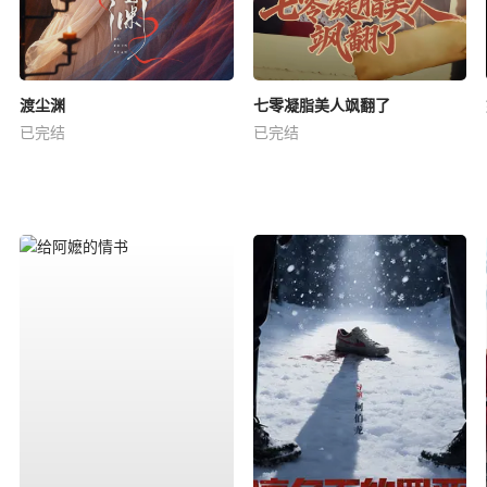
渡尘渊
七零凝脂美人飒翻了
已完结
已完结