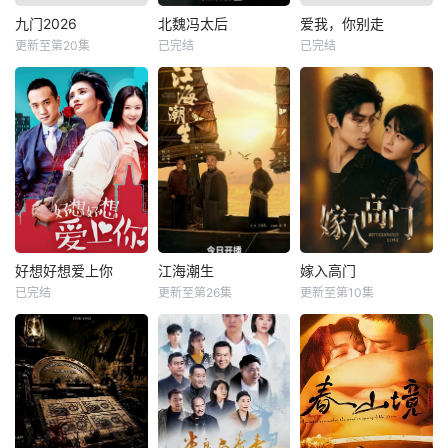
九门2026
北魏冯太后
爱我，你别走
更新至第20集
已完结
已完结
好想好想爱上你
江海潮生
嫁入高门
已完结
更新至第26集
更新至第10集