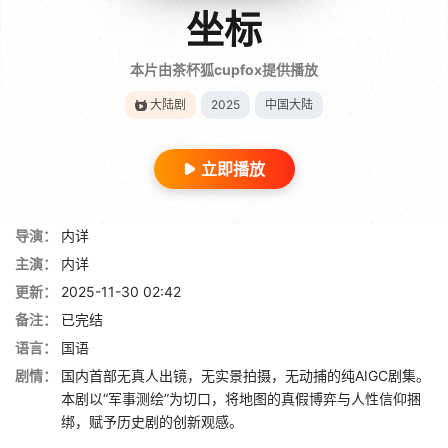
坐标
本片由茶杯狐cupfox提供播放
大陆剧
2025
中国大陆
立即播放
导演：
内详
主演：
内详
更新：
2025-11-30 02:42
备注：
已完结
语言：
国语
剧情：
国内首部无真人出镜，无实景拍摄，无动捕的纯AIGC剧集。
本剧以“军事测绘”为切口，将地图的真假博弈与人性信仰捆
绑，赋予历史剧的创新观感。