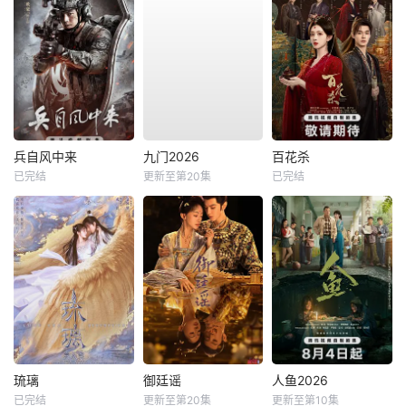
兵自风中来
九门2026
百花杀
已完结
更新至第20集
已完结
琉璃
御廷谣
人鱼2026
已完结
更新至第20集
更新至第10集