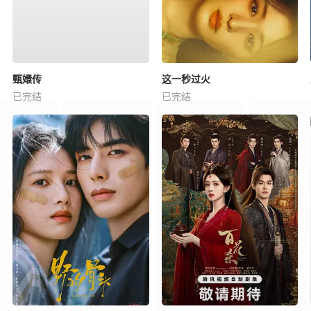
甄嬛传
这一秒过火
已完结
已完结