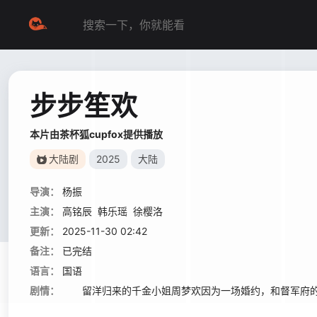
步步笙欢
本片由茶杯狐cupfox提供播放
大陆剧
2025
大陆
导演：
杨振
主演：
高铭辰
韩乐瑶
徐樱洛
更新：
2025-11-30 02:42
备注：
已完结
语言：
国语
剧情：
留洋归来的千金小姐周梦欢因为一场婚约，和督军府的