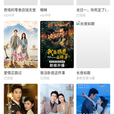
奇怪的零食店钱天堂
眼眸
龙日一，你死定了(短剧)
HD中字
HD中字
已完结
爱情正路过
我当卧底这件事
长夜如歌
已完结
已完结
更新至第18集