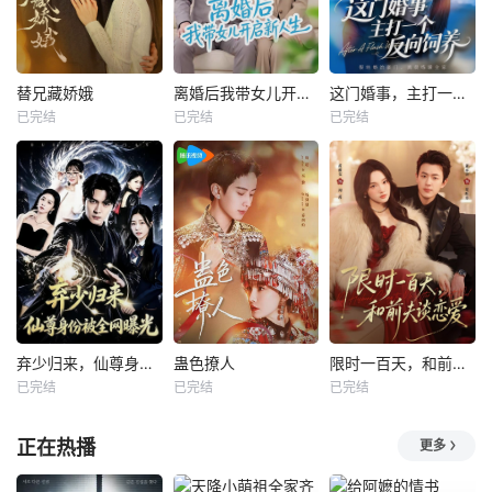
替兄藏娇娥
离婚后我带女儿开启新人生
这门婚事，主打一个反向饲养
已完结
已完结
已完结
弃少归来，仙尊身份被全网曝光
蛊色撩人
限时一百天，和前夫谈恋爱
已完结
已完结
已完结
正在热播
更多