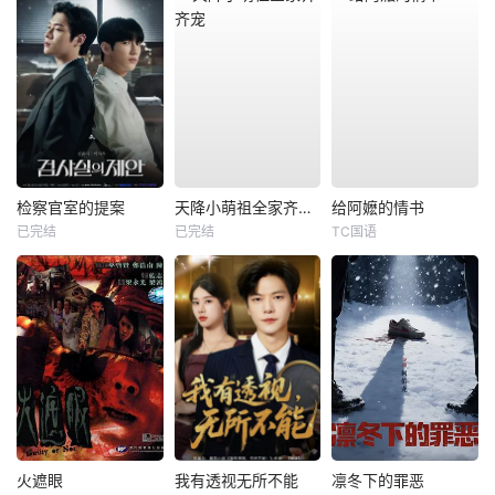
检察官室的提案
天降小萌祖全家齐齐宠
给阿嬷的情书
已完结
已完结
TC国语
火遮眼
我有透视无所不能
凛冬下的罪恶