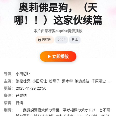
奥莉佛是狗，（天
哪！！）这家伙续篇
本片由茶杯狐cupfox提供播放
日韩剧
2022
日本
立即播放
导演：
小田切让
主演：
池松壮亮
小田切让
松隆子
黑木华
滨边美波
千原靖史
村上
更新：
2025-11-29 22:50
备注：
已完结
语言：
日语
剧情：
鑑識課警察犬係の青葉一平が相棒の犬オリバーと不可
解な事件に挑むさまが描かれる本作。シーズン2は、2021