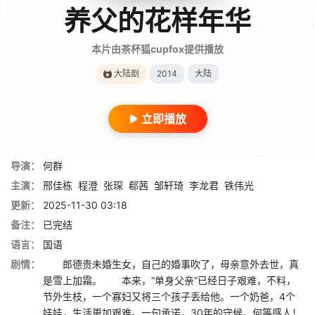
养父的花样年华
本片由茶杯狐cupfox提供播放
大陆剧
2014
大陆
立即播放
导演：
何群
主演：
邢佳栋
程澄
张琛
郗茜
邹轩琦
李龙君
铁伟光
更新：
2025-11-30 03:18
备注：
已完结
语言：
国语
剧情：
郎德贵未婚生女，自己的婚事吹了，母亲意外去世，真
是雪上加霜。 本来，“单身父亲”已经日子艰难，不料，
节外生枝，一个寡妇又将三个孩子丢给他。一个奶爸，4个
娃娃，生活更加艰难。一句承诺，30年的守候，何等感人！