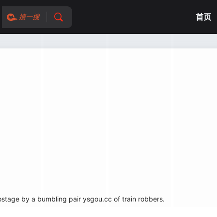
首页
搜一搜
ostage by a bumbling pair ysgou.cc of train robbers.