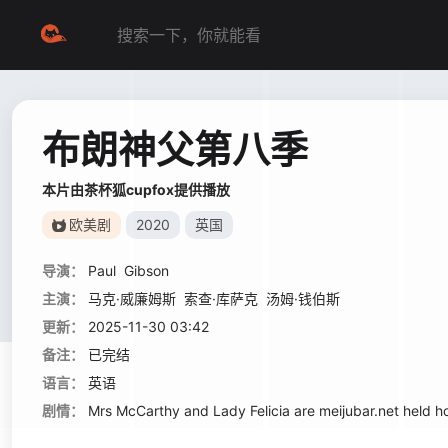
布朗神父第八季
本片由茶杯狐cupfox提供播放
欧美剧
2020
英国
导演：
Paul
Gibson
主演：
马克·威廉姆斯
索查·库萨克
汤姆·钱伯斯
更新：
2025-11-30 03:42
备注：
已完结
语言：
英语
剧情：
Mrs McCarthy and Lady Felicia are meijubar.net held h