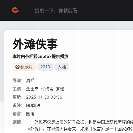
外滩佚事
本片由茶杯狐cupfox提供播放
纪录片
2010
大陆
导演：
周兵
主演：
金士杰
许玮甯
罗瑶
更新：
2025-11-30 03:36
备注：
HD国语
语言：
国语
剧情：
外滩不仅是上海的符号象征，也是中国近现代历程的缩影
《外滩》。在导演周兵看来，如果《故宫》是一个国家的公