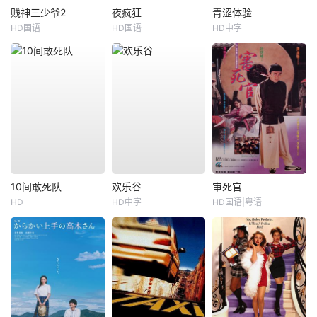
贱神三少爷2
夜疯狂
青涩体验
HD国语
HD国语
HD中字
10间敢死队
欢乐谷
审死官
HD
HD中字
HD国语|粤语