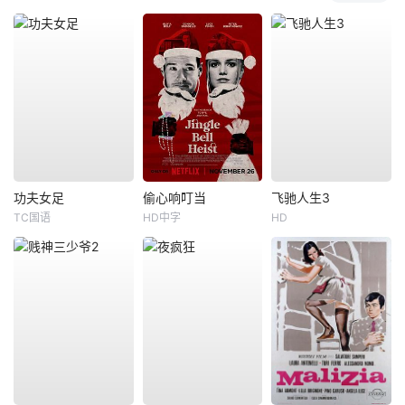
功夫女足
偷心响叮当
飞驰人生3
TC国语
HD中字
HD