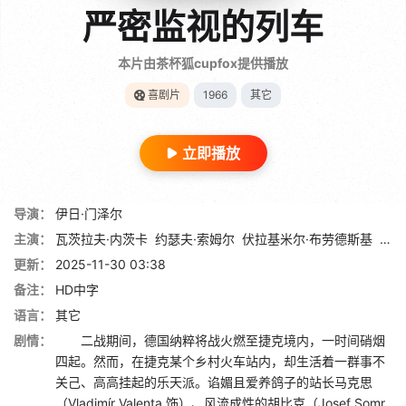
严密监视的列车
本片由茶杯狐cupfox提供播放
喜剧片
1966
其它
立即播放
导演：
伊日·门泽尔
主演：
瓦茨拉夫·内茨卡
约瑟夫·索姆尔
伏拉基米尔·布劳德斯基
弗拉
更新：
2025-11-30 03:38
备注：
HD中字
语言：
其它
剧情：
二战期间，德国纳粹将战火燃至捷克境内，一时间硝烟
四起。然而，在捷克某个乡村火车站内，却生活着一群事不
关己、高高挂起的乐天派。谄媚且爱养鸽子的站长马克思
（Vladimír Valenta 饰）、风流成性的胡比克（Josef Somr