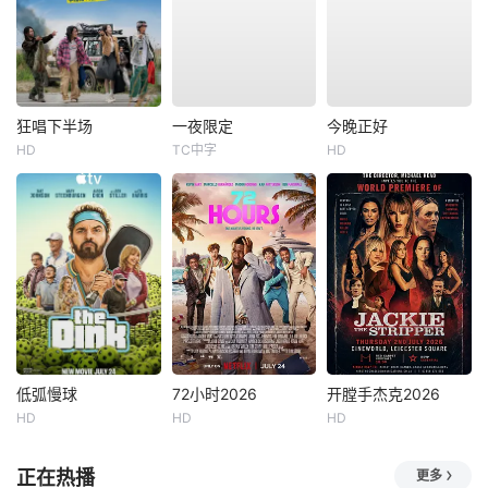
狂唱下半场
一夜限定
今晚正好
HD
TC中字
HD
低弧慢球
72小时2026
开膛手杰克2026
HD
HD
HD
正在热播
更多