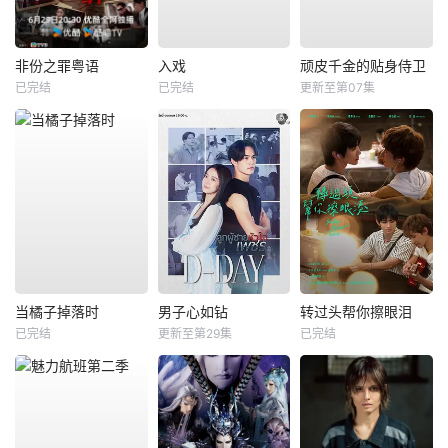
非份之罪粤语
入戏
顽皮千金的贴身侍卫
已完结
已完结
更新至第07集
当橘子掉落时
男子心如钻
转过头帮你擦眼泪
已完结
更新至第29集
已完结