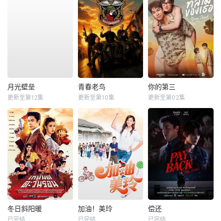
月光壁垒
青春老鸟
你的第三
更新至第12集
更新至第10集
更新至第02集
冬日斜阳暖
加油！美玲
偿还
已完结
已完结
已完结