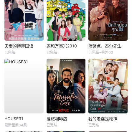
夫妻的博弈国语
家和万事兴2010
清醒点，泰尔先生
已完结
已完结
已完结+番外03
HOUSE31
爱旅咖啡店
我的老婆是枪神
更新至第04集
已完结
已完结