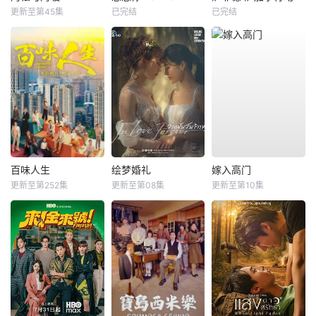
更新至第45集
已完结
已完结
百味人生
绘梦婚礼
嫁入高门
更新至第252集
更新至第08集
更新至第10集