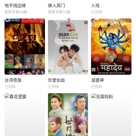
地平线边缘
嫁入高门
入戏
更新至第08集
更新至第10集
已完结
台湾奇案
珍爱如血
湿婆神
已完结
已完结
已完结