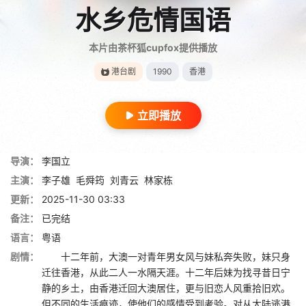
水乡危情国语
本片由茶杯狐cupfox提供播放
港台剧
1990
香港
立即播放
导演：
李国立
主演：
李子雄
毛舜筠
刘青云
林家栋
更新：
2025-11-30 03:33
备注：
已完结
语言：
粤语
剧情：
十二年前，大澳一对青年男女风与妹私奔失败，妹只身
迁往香港，从此二人一水隔天涯。十二年后妹为找寻昔日宁
静的乡土，由香港迁回大澳居住，更与旧恋人风重拾旧欢。
但不同的生活痕迹，使他们的感情受到考验。对从大陆逃港