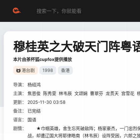
穆桂英之大破天门阵粤
本片由茶杯狐cupfox提供播放
港台剧
1998
香港
导演：
杨绍鸿
主演：
焦恩俊
陈秀雯
林韦辰
文颂娴
曹翠芬
龙贯天
宫雪花
更新：
2025-11-30 03:58
备注：
已完结
语言：
国语
剧情：
★巾帼英雄，舍生忘死破敌阵；杨家豪杰，一门忠烈保
战，却遭辽国大将耶律皓南（林韦辰）设阵受困，六郎之独