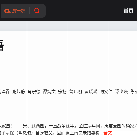
首页
搜一搜
语
杨泽霖
鲍起静
马宗德
谭炳文
宗扬
曾玮明
黄瑷瑶
陶安仁
谭少瑛
陈
家国！ 宋、辽两国，一直战争连年。至仁宗年间，忠君爱国的杨家六
子宗保（焦恩俊）舍身救父，因而遇上南之朱婚妻穆...
全文