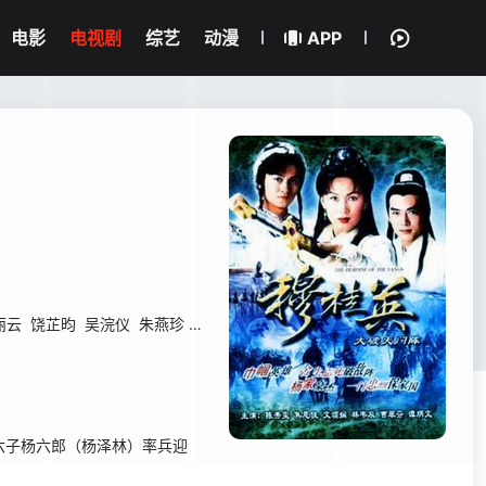
电影
电视剧
综艺
动漫
APP
丽云
饶芷昀
吴浣仪
朱燕珍
苏昶
司马华龙
郑恕峰
甘山
关键
冼灏英
子杨六郎（杨泽林）率兵迎