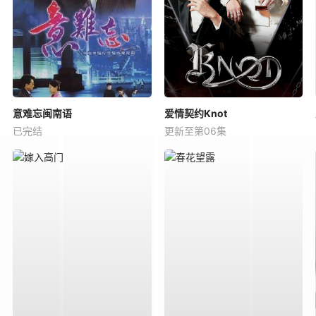
意难忘闽南语
爱情契约Knot
已完结
更新至第06集