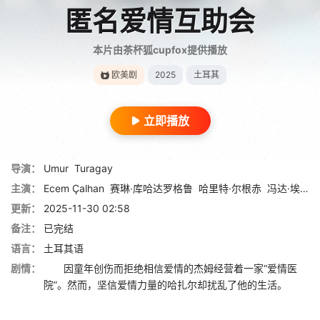
匿名爱情互助会
本片由茶杯狐cupfox提供播放
欧美剧
2025
土耳其
立即播放
导演：
Umur
Turagay
主演：
Ecem Çalhan
赛琳·库哈达罗格鲁
哈里特·尔根赤
冯达·埃尔伊义特
更新：
2025-11-30 02:58
备注：
已完结
语言：
土耳其语
剧情：
因童年创伤而拒绝相信爱情的杰姆经营着一家“爱情医
院”。然而，坚信爱情力量的哈扎尔却扰乱了他的生活。