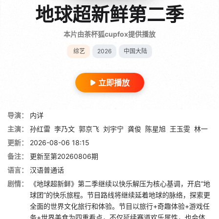
地球超新鲜第二季
本片由茶杯狐cupfox提供播放
综艺
2026
中国大陆
立即播放
导演：
内详
主演：
孙红雷
李乃文
郭京飞
刘宇宁
龚俊
陈星旭
王玉雯
林一
更新：
2026-08-06 18:15
备注：
更新至第20260806期
语言：
汉语普通话
剧情：
《地球超新鲜》第二季继续以快乐解压为核心基调，开启“地
球团”的快乐旅程。节目路线将继续延着地球的脉络，探索更
全面的世界文化旅行和体验。节目以旅行+奇趣体验+游戏任
务+世界美食为四重看点，不仅延续赛道欢乐属性，也会体