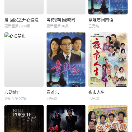
爱·回家之开心速递
等待黎明破晓时
意难忘闽南语
更新至第2868集
更新至第08集
已完结
心动禁止
意难忘
夜市人生
更新至第07集
已完结
已完结