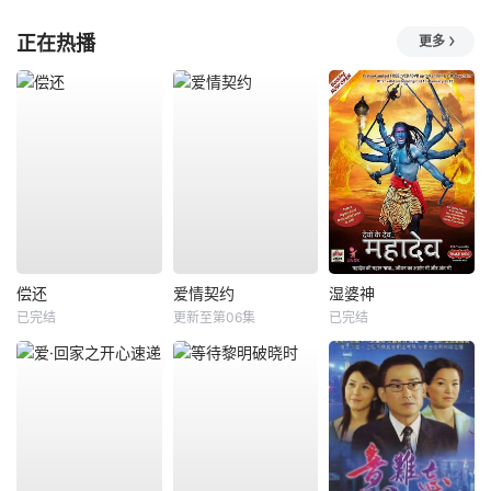
正在热播
更多
偿还
爱情契约
湿婆神
已完结
更新至第06集
已完结