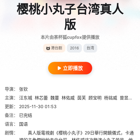
樱桃小丸子台湾真人
版
本片由茶杯狐cupfox提供播放
港台剧
2016
台湾
立即播放
导演：
张钦
主演：
汪东城
林芯蕾
魏蔓
林佑威
茵芙
顾宝明
杨铭威
曾昱嘉
谭
更新：
2025-11-30 01:53
备注：
已完结
语言：
国语
剧情：
真人版電視劇《櫻桃小丸子》29日舉行開鏡儀式，卡通
裡的主角們紛紛走向台前，林佑威這次飾演小丸子爸爸，他