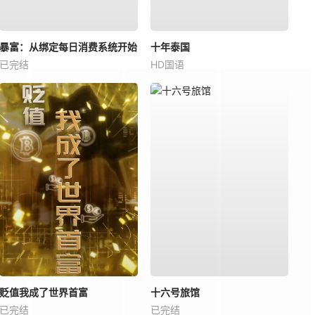
暴富：从绑定每日消费系统开始
十年泰国
已完结
HD国语
贬值我成了世界首富
十六号旅馆
已完结
已完结