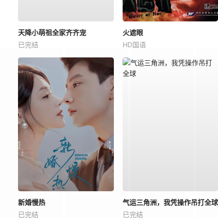
天降小萌祖全家齐齐宠
火遮眼
已完结
HD国语
新婚慢热
气运三角洲，我凭操作吊打全球
已完结
已完结