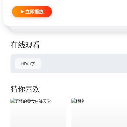
立即播放
在线观看
HD中字
猜你喜欢