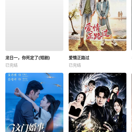
龙日一，你死定了(短剧)
爱情正路过
已完结
已完结