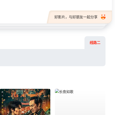
好影片，与好朋友一起分享
线路二