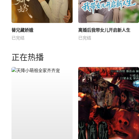
替兄藏娇娥
离婚后我带女儿开启新人生
已完结
已完结
正在热播