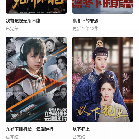
我有透视无所不能
凛冬下的罪恶
已完结
更新至第12集
九岁萌娃机长，云端逆行
以下犯上
已完结
已完结