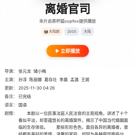
离婚官司
本片由茶杯狐cupfox提供播放
大陆剧
2005
大陆
立即播放
导演：
张元龙
储小梅
主演：
孙淳
陈丽娜
葛存壮
李晨
孟潞
王姬
更新：
2025-11-30 04:26
备注：
已完结
语言：
国语
剧情：
本剧以一位民事法庭人民法官的主观视角，讲述了十个
看似平淡，却意蕴悠长的离婚案件，揭示了中国当代婚姻面
临的生存体验。 那些形形色色，面目各异的离婚者，曾
经都有美好的爱情，温馨的家庭，却因为各种原因面临分