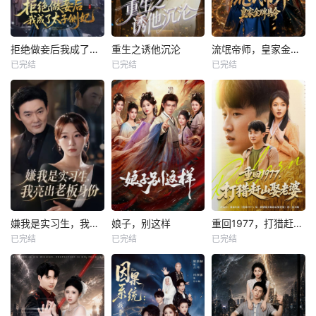
拒绝做妾后我成了太子侧妃
重生之诱他沉沦
流氓帝师，皇家金牌县令
已完结
已完结
已完结
嫌我是实习生，我亮出老板身份
娘子，别这样
重回1977，打猎赶山娶老婆
已完结
已完结
已完结