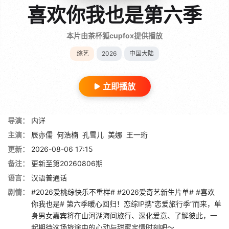
喜欢你我也是第六季
本片由茶杯狐cupfox提供播放
综艺
2026
中国大陆
立即播放
导演：
内详
主演：
辰亦儒
何浩楠
孔雪儿
美娜
王一珩
更新：
2026-08-06 17:15
备注：
更新至第20260806期
语言：
汉语普通话
剧情：
#2026爱桃综快乐不重样# #2026爱奇艺新生片单# #喜欢
你我也是# 第六季暖心回归！恋综IP携“恋爱旅行季”而来，单
身男女嘉宾将在山河湖海间旅行、深化爱意、了解彼此，一
起期待这场旅途中的心动与甜蜜定情时刻吧～